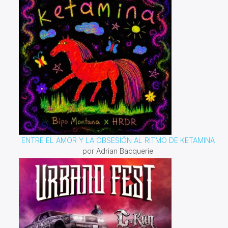
de tendencias y música nueva, proporcionando a los
músicos las herramientas necesarias para enfrentar los
desafíos y aprovechar las oportunidades en el mercado
actual.
"MiTrack 360º"
es un programa que no solo
informa y entretiene, sino que también capacita a los
músicos con conocimientos esenciales para navegar en
la compleja industria musical. A través de un enfoque
dinámico y atractivo, buscamos ser un recurso
indispensable para los artistas que desean mantenerse
al día y prosperar en su carrera musical.
ENTRE EL AMOR Y LA OBSESIÓN AL RITMO DE KETAMINA
por Adrian Bacquerie