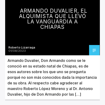
CANCIÓN ACTUAL
TÍTULO
ARMANDO DUVALIER, EL
ARTISTA
ALQUIMISTA QUE LLEVÓ
LA VANGUARDIA A
CHIAPAS
Roberto Lizarraga
Invencible Radio
01/08/2023
Armando Duvalier, Don Armando como se le
conoció en su estado natal de Chiapas, es de
esos autores sobre los que uno se pregunta
porqué no son más conocidos dada la importancia
de su obra. Al respecto cabe agradecer al
maestro Roberto López Moreno y al Dr. Antonio
Duvalier, hijo de Don Armando por las […]