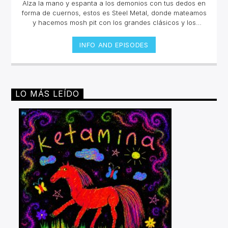
Alza la mano y espanta a los demonios con tus dedos en
forma de cuernos, estos es Steel Metal, donde mateamos
y hacemos mosh pit con los grandes clásicos y los
estrenos del Rock Metal, Trash metal, Heavy metal,
Symphonic Metal, Doom, Stoner, Nu Metal, Glam metal,
INFO AND EPISODES
Speed Metal, Black Metal, Metal Progresivo ¡y más
ruido!Miércoles 6pm a 8 pm | Domingo 10 am a 12 pm por
invencible.net
LO MÁS LEÍDO