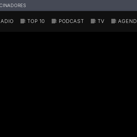
CINADORES
RADIO
TOP 10
PODCAST
TV
AGEND
N ACTUAL
ULO
TA