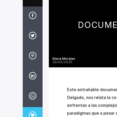
DOCUMEN
Elena Morales
26/05/2025
Este entrañable documen
Delgado, nos relata la co
enfrentan a las complejid
paradigmas que a pesar d