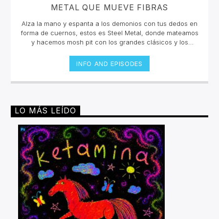
METAL QUE MUEVE FIBRAS
Alza la mano y espanta a los demonios con tus dedos en
forma de cuernos, estos es Steel Metal, donde mateamos
y hacemos mosh pit con los grandes clásicos y los
estrenos del Rock Metal, Trash metal, Heavy metal,
Symphonic Metal, Doom, Stoner, Nu Metal, Glam metal,
INFO AND EPISODES
Speed Metal, Black Metal, Metal Progresivo ¡y más
ruido!Miércoles 6pm a 8 pm | Domingo 10 am a 12 pm por
invencible.net
LO MÁS LEÍDO