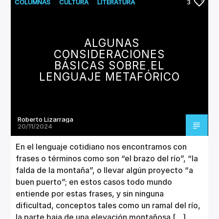
CANCIÓN ACTUAL
COLUMNAS
CULTURA
LITERATURA
3
TÍTULO
ARTISTA
ALGUNAS
CONSIDERACIONES
BÁSICAS SOBRE EL
LENGUAJE METAFÓRICO
Invencible Radio
Roberto Lizarraga
20/11/2024
En el lenguaje cotidiano nos encontramos con
frases o términos como son “el brazo del río”, “la
falda de la montaña”, o llevar algún proyecto “a
buen puerto”; en estos casos todo mundo
entiende por estas frases, y sin ninguna
dificultad, conceptos tales como un ramal del río,
la parte baja de una elevación montañosa […]