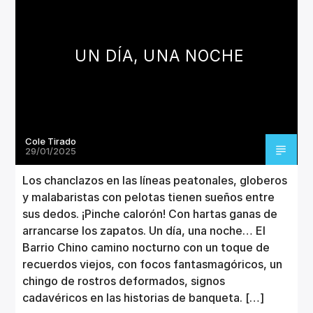
CANCIÓN ACTUAL
TÍTULO
ARTISTA
UN DÍA, UNA NOCHE
Cole Tirado
Invencible Radio
29/01/2025
Los chanclazos en las líneas peatonales, globeros
y malabaristas con pelotas tienen sueños entre
sus dedos. ¡Pinche calorón! Con hartas ganas de
arrancarse los zapatos. Un día, una noche… El
Barrio Chino camino nocturno con un toque de
recuerdos viejos, con focos fantasmagóricos, un
chingo de rostros deformados, signos
cadavéricos en las historias de banqueta. […]