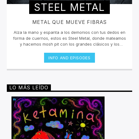
STEEL METAL
METAL QUE MUEVE FIBRAS
Alza la mano y espanta a los demonios con tus dedos en
forma de cuernos, estos es Steel Metal, donde mateamos
y hacemos mosh pit con los grandes clásicos y los
estrenos del Rock Metal, Trash metal, Heavy metal,
Symphonic Metal, Doom, Stoner, Nu Metal, Glam metal,
INFO AND EPISODES
Speed Metal, Black Metal, Metal Progresivo ¡y más
ruido!Miércoles 6pm a 8 pm | Domingo 10 am a 12 pm por
invencible.net
LO MÁS LEÍDO