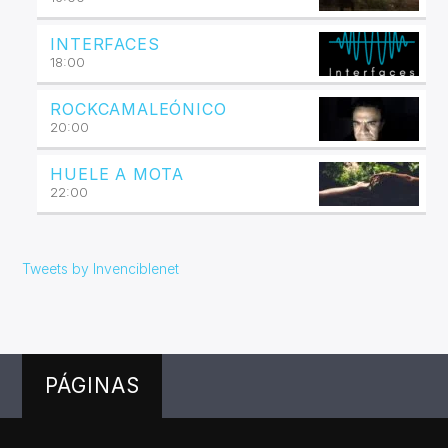
INTERFACES
18:00
ROCKCAMALEÓNICO
20:00
HUELE A MOTA
22:00
Tweets by Invenciblenet
PÁGINAS