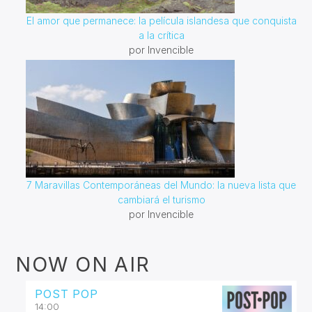
El amor que permanece: la película islandesa que conquista
a la crítica
por Invencible
7 Maravillas Contemporáneas del Mundo: la nueva lista que
cambiará el turismo
por Invencible
NOW ON AIR
POST POP
14:00