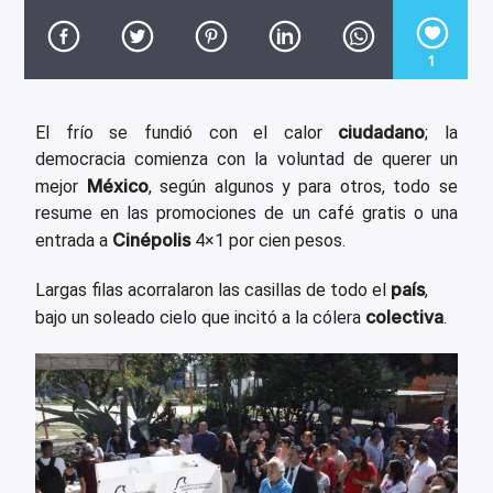
CANCIÓN ACTUAL
TÍTULO
ARTISTA
1
ciudadano
El frío se fundió con el calor
; la
democracia comienza con la voluntad de querer un
México
mejor
, según algunos y para otros, todo se
resume en las promociones de un café gratis o una
Invencible Radio
Cinépolis
entrada a
4×1 por cien pesos.
país
Largas filas acorralaron las casillas de todo el
,
colectiva
bajo un soleado cielo que incitó a la cólera
.