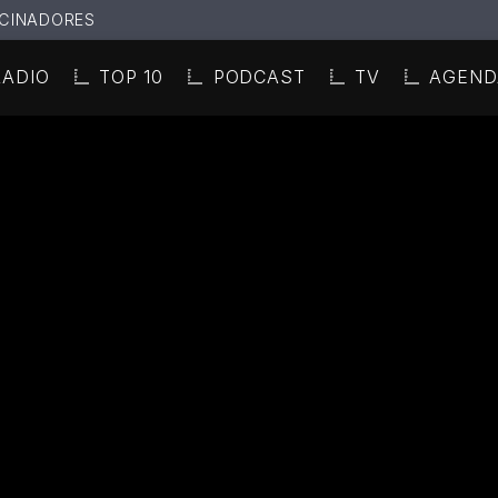
CINADORES
RADIO
TOP 10
PODCAST
TV
AGEND
N ACTUAL
ULO
TA