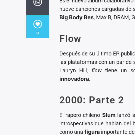
Es el nuevo álbum colaborativo
nueve canciones cargadas de
Big Body Bes
, Max B, DRAM, G
9
Flow
Después de su último EP publi
las plataformas con un par de s
Lauryn Hill,
flow
tiene un s
innovadora
.
2000: Parte 2
El rapero chileno
$lum
lanzó 
introspectivas que hablan del b
como una
figura
importante de