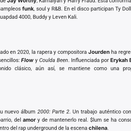
 de
Jay Worthy
, Kamaiyah y Harry Fraud. Está conform
 sampleos
funk
, soul y R&B. En el disco participan Ty Doll
uapdad 4000, Buddy y Leven Kali.
cado en 2020, la rapera y compositora
Jourden
ha regre
encillos:
Flow
y
Coulda Been
. Influenciada por
Erykah 
onido clásico, aún así, se mantiene como una pro
su nuevo álbum
2000: Parte 2
. Un trabajo auténtico con
arrio, del
amor
y de mantenerlo real. $lum se ha cons
ntro del rap underground de la escena
chilena
.