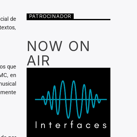
PATROCINADOR
cial de
textos,
NOW ON
AIR
los que
DMC, en
musical
lmente