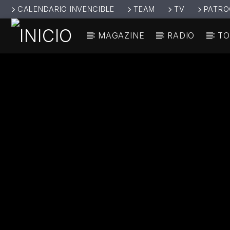
CALENDARIO INVENCIBLE
TEAM
TV
PATRO
MAGAZINE
RADIO
TO
CANCIÓ
INVENCIBL
TÍT
E RADIO
ARTIS
JUNTOS SOMOS
INVENCIBLES