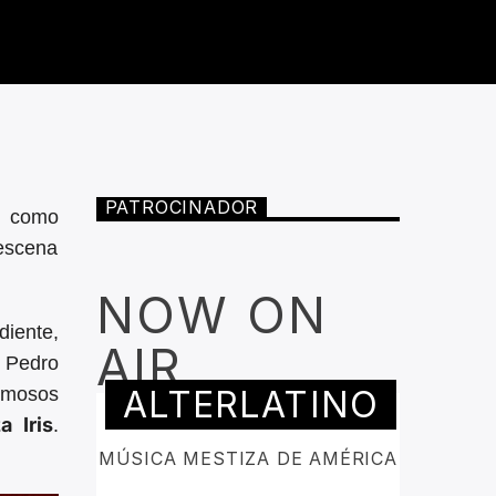
PATROCINADOR
l como
escena
NOW ON
diente,
AIR
, Pedro
ALTERLATINO
rmosos
a Iris
.
MÚSICA MESTIZA DE AMÉRICA