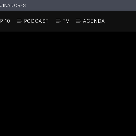
CINADORES
P 10
PODCAST
TV
AGENDA
N ACTUAL
ULO
TA