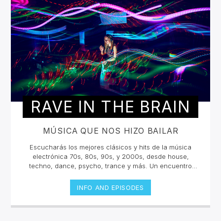
RAVE IN THE BRAIN
MÚSICA QUE NOS HIZO BAILAR
Escucharás los mejores clásicos y hits de la música
electrónica 70s, 80s, 90s, y 2000s, desde house,
techno, dance, psycho, trance y más. Un encuentro
musical con los grandes djs de la historia con sus tracks
y sets inolvidables. La electrónica tiene una historia
INFO AND EPISODES
sonora escuchala en vivo.Lunes 2pm a 4 pm | Viernes
10am a 12pm por invencible.net