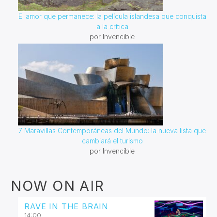
El amor que permanece: la película islandesa que conquista
a la crítica
por Invencible
7 Maravillas Contemporáneas del Mundo: la nueva lista que
cambiará el turismo
por Invencible
NOW ON AIR
RAVE IN THE BRAIN
14:00