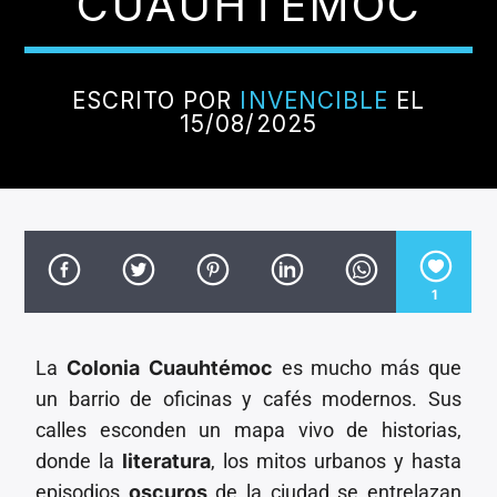
CUAUHTÉMOC
CANCIÓN ACTUAL
TÍTULO
ARTISTA
ESCRITO POR
INVENCIBLE
EL
15/08/2025
Invencible Radio
1
La
Colonia Cuauhtémoc
es mucho más que
un barrio de oficinas y cafés modernos. Sus
calles esconden un mapa vivo de historias,
donde la
literatura
, los mitos urbanos y hasta
episodios
oscuros
de la ciudad se entrelazan