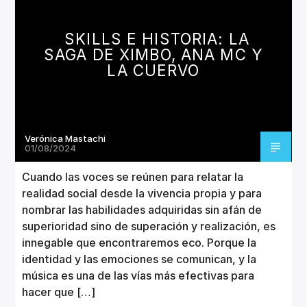
CANCIÓN ACTUAL
TÍTULO
SKILLS E HISTORIA: LA
ARTISTA
SAGA DE XIMBO, ANA MC Y
LA CUERVO
Verónica Mastachi
Invencible Radio
01/08/2024
Cuando las voces se reúnen para relatar la
realidad social desde la vivencia propia y para
nombrar las habilidades adquiridas sin afán de
superioridad sino de superación y realización, es
innegable que encontraremos eco. Porque la
identidad y las emociones se comunican, y la
música es una de las vías más efectivas para
hacer que […]