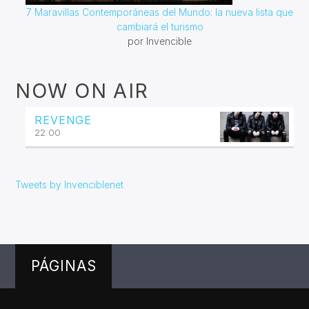
7 Maravillas Contemporáneas del Mundo: la nueva lista que
cambiará el turismo
por Invencible
NOW ON AIR
REVENGE
22:00
Tweets by Invenciblenet
PÁGINAS