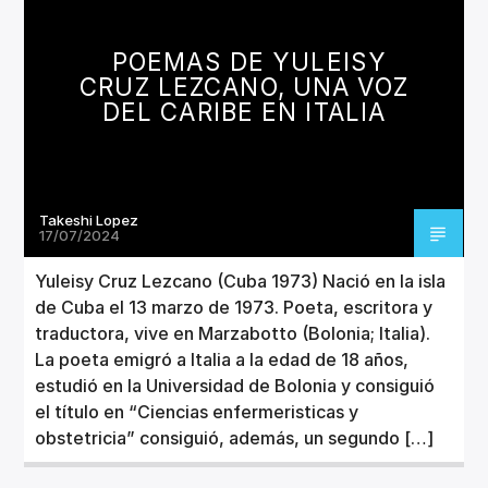
CANCIÓN ACTUAL
TÍTULO
POEMAS DE YULEISY
ARTISTA
CRUZ LEZCANO, UNA VOZ
DEL CARIBE EN ITALIA
Takeshi Lopez
Invencible Radio
17/07/2024
Yuleisy Cruz Lezcano (Cuba 1973) Nació en la isla
de Cuba el 13 marzo de 1973. Poeta, escritora y
traductora, vive en Marzabotto (Bolonia; Italia).
La poeta emigró a Italia a la edad de 18 años,
estudió en la Universidad de Bolonia y consiguió
el título en “Ciencias enfermeristicas y
obstetricia” consiguió, además, un segundo […]