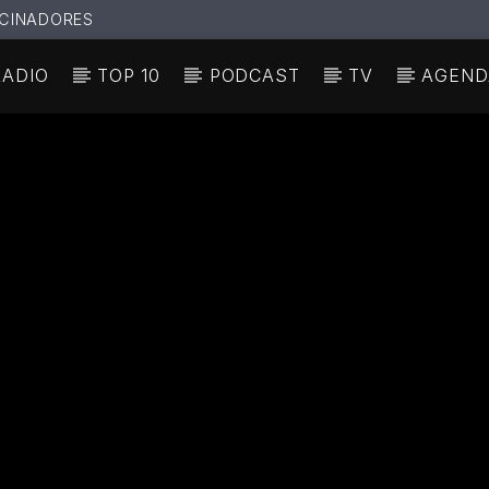
CINADORES
RADIO
TOP 10
PODCAST
TV
AGEND
N ACTUAL
ULO
TA