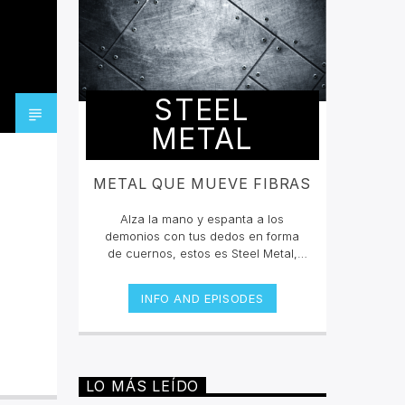
STEEL
METAL
METAL QUE MUEVE FIBRAS
Alza la mano y espanta a los
demonios con tus dedos en forma
de cuernos, estos es Steel Metal,
donde mateamos y hacemos mosh
pit con los grandes clásicos y los
INFO AND EPISODES
estrenos del Rock Metal, Trash
metal, Heavy metal, Symphonic
Metal, Doom, Stoner, Nu Metal, Glam
metal, Speed Metal, Black Metal,
Metal Progresivo ¡y más
LO MÁS LEÍDO
ruido!Miércoles 6pm a 8 pm |