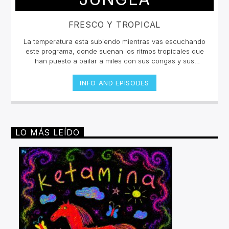
FRESCO Y TROPICAL
La temperatura esta subiendo mientras vas escuchando
este programa, donde suenan los ritmos tropicales que
han puesto a bailar a miles con sus congas y sus
percusiones, con sus metales y sus bajos cadenciosos.
Desde la poderosa Salsa hasta el merengue más
INFO AND EPISODES
guapachoso pasando por la neotropicalia que está
sacudiendo a América, Europa y Asia, "Fuego en la
jungla" trae el sabor de lo mejor de la experimentación
de ritmos tropicales.Miércoles 4pm a 6 pm | Sábado 2pm
a 4pm por invencible.net
LO MÁS LEÍDO