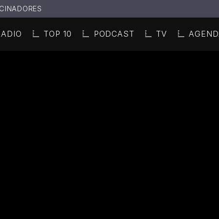
CINADORES
RADIO
TOP 10
PODCAST
TV
AGEND
N ACTUAL
ULO
TA