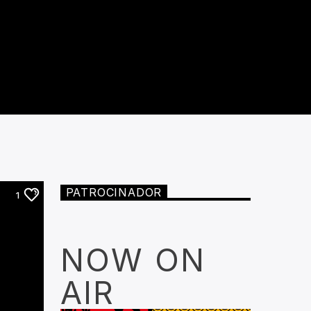
PATROCINADOR
1
NOW ON
AIR