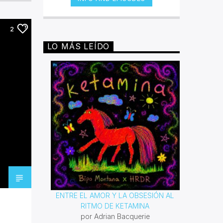
fueron negros, y bajo sus
condiciones de esclavitud fueron
desarrollando distintos géneros que
2
expresaban conforme a su época,
los malestares que atacaban a toda
LO MÁS LEÍDO
persona de piel oscura. Desde el
blues hasta el rap han sido
poderosas armas para lucha contra
la segregación y el racismo. Con
este espacio queremos reivindicar
todas las composiciones que esta
comunidad ha dejado para la
posteridad.
ENTRE EL AMOR Y LA OBSESIÓN AL
RITMO DE KETAMINA
por Adrian Bacquerie