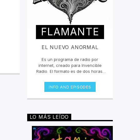
FLAMANTE
EL NUEVO ANORMAL
Es un programa de radio por
internet, creado para Invencible
Radio. El formato es de dos horas,
dividido en dos secciones fijas y un
segmento especial que puede ser
INFO AND EPISODES
esporádico.Con una inclinación
hacia la escena neopsicodélica
mundial, Flamante presenta nuevas
exploraciones musicales (poco
convencionales y audaces) de la
LO MÁS LEÍDO
escena underground, sin dejar de
lado propuestas y sonidos de
vanguardia de diferentes épocas y
estilos musicales.