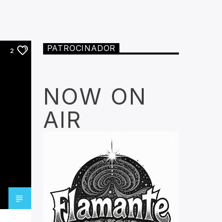
PATROCINADOR
2
NOW ON
AIR