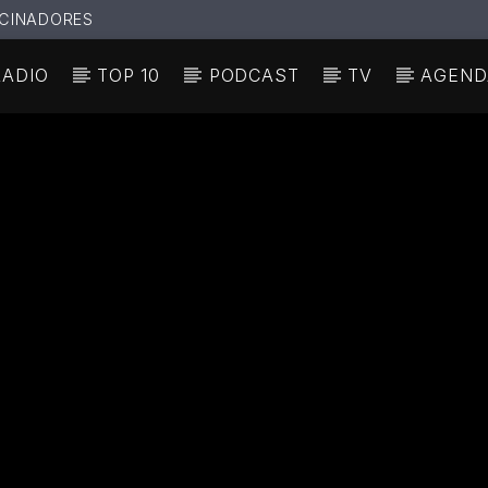
CINADORES
RADIO
TOP 10
PODCAST
TV
AGEND
N ACTUAL
ULO
TA