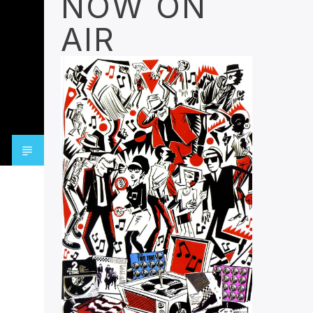
NOW ON
AIR