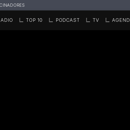
CINADORES
RADIO
TOP 10
PODCAST
TV
AGEND
N ACTUAL
ULO
TA