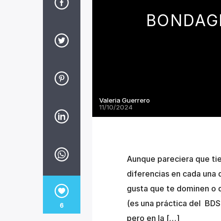
BONDAGE
Valeria Guerrero
11/10/2024
Aunque pareciera que tie
diferencias en cada una d
gusta que te dominen o d
(es una práctica del BDS
6
pero en la […]