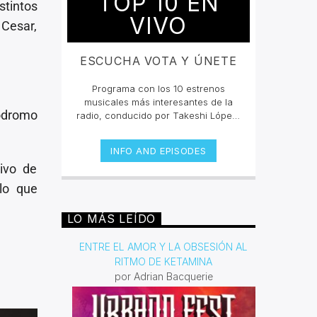
TOP 10 EN
stintos
VIVO
 Cesar,
ESCUCHA VOTA Y ÚNETE
Programa con los 10 estrenos
musicales más interesantes de la
ódromo
radio, conducido por Takeshi López,
participa en la dinámica y entra en
invencible.net ve a la pestaña de
INFO AND EPISODES
Top 10 y vota en cada canción, sólo
ivo de
podrás votar una vez por cada
una.Si quieres conocer más de las
lo que
canciones y los artistas escucha en
vivo la selección todos los viernes
LO MÁS LEÍDO
10pm cada 15 días un playlist
nuevo.Escucha las retransmisiones
ENTRE EL AMOR Y LA OBSESIÓN AL
los martes de 2pm a 4pm por
RITMO DE KETAMINA
invencible.net#juntossomosinvencible
por Adrian Bacquerie