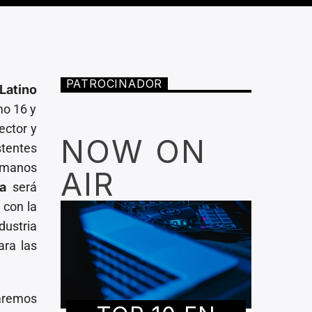
PATROCINADOR
Latino
mo 16 y
ector y
NOW ON
stentes
rmanos
AIR
a
será
 con la
dustria
ara las
aremos