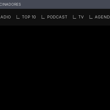
CINADORES
RADIO
TOP 10
PODCAST
TV
AGEND
N ACTUAL
ULO
TA