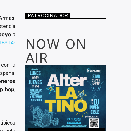
PATROCINADOR
 Armas,
stencia
poyo
a
NOW ON
FIESTA-
AIR
 con la
ispana,
éneros
ip hop
,
ásicos
en esta