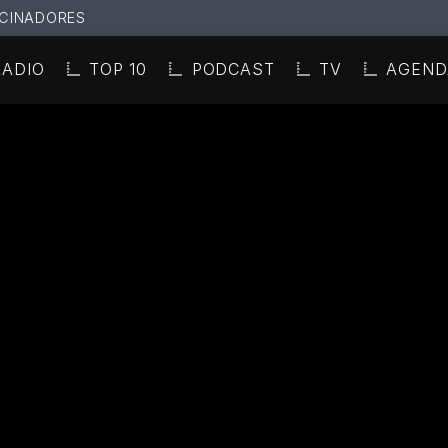
CINADORES
RADIO
TOP 10
PODCAST
TV
AGEND
N ACTUAL
ULO
TA