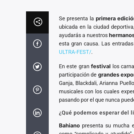
Se presenta la
primera edici
ubicada en la ciudad deportiva
ayudarás a nuestros
hermanos
esta gran causa. Las entrada
ULTRA-FEST/
.
En este gran
festival
los carna
participación de
grandes expo
Ganja, Blackdali, Arianna Puel
musicales con los cuales expe
pasando por el que nunca puede 
¿Qué podemos esperar del l
Bahiano
presenta su mucha ex
como “complicado y aturdido”