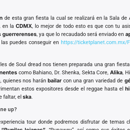
ón
de esta gran fiesta la cual se realizará en la Sala de
, en la
CDMX
, lo mejor de todo esto es que con tu asi
 guerrerenses
, ya que lo recaudado será enviado en
a
s las puedes conseguir en
https://ticketplanet.com.mx/
les de Soul dread nos tienen preparada una gran fiesta
nentes
como Bahiano, Dr. Shenka, Sekta Core,
Alika
, H
lo, quienes nos harán
bailar
con una gran variedad de
g
rimentan estos expositores desde el reggae hasta el
h
faltar, el
ska
.
ine up?
periencia tour donde podremos disfrutar de temas cl
,
“Pupilas lejanas”
, “Runawey”, así como sus éxitos 