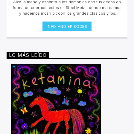
Alza la mano y espanta a los demonios con tus dedos en
forma de cuernos, estos es Steel Metal, donde mateamos
y hacemos mosh pit con los grandes clásicos y los
estrenos del Rock Metal, Trash metal, Heavy metal,
Symphonic Metal, Doom, Stoner, Nu Metal, Glam metal,
INFO AND EPISODES
Speed Metal, Black Metal, Metal Progresivo ¡y más
ruido!Miércoles 6pm a 8 pm | Domingo 10 am a 12 pm por
invencible.net
LO MÁS LEÍDO