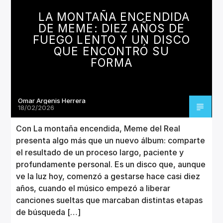
CANCIÓN ACTUAL
LA MONTAÑA ENCENDIDA
TÍTULO
DE MEME: DIEZ AÑOS DE
ARTISTA
FUEGO LENTO Y UN DISCO
QUE ENCONTRÓ SU
FORMA
Omar Argenis Herrera
Invencible Radio
18/02/2026
Con La montaña encendida, Meme del Real
presenta algo más que un nuevo álbum: comparte
el resultado de un proceso largo, paciente y
profundamente personal. Es un disco que, aunque
ve la luz hoy, comenzó a gestarse hace casi diez
años, cuando el músico empezó a liberar
canciones sueltas que marcaban distintas etapas
de búsqueda […]