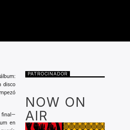
PATROCINADOR
álbum:
n disco
 empezó
NOW ON
AIR
 final—
bum en