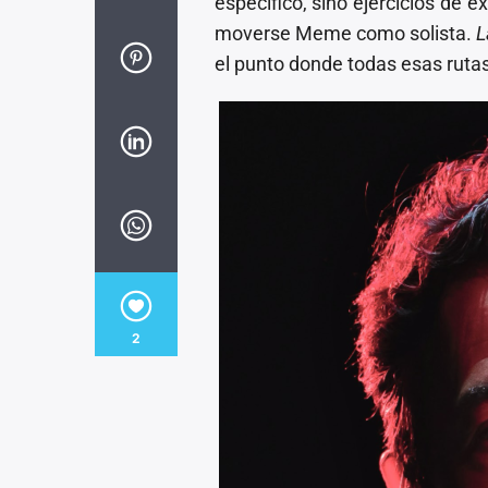
específico, sino ejercicios de 
moverse Meme como solista.
L
el punto donde todas esas rutas
2