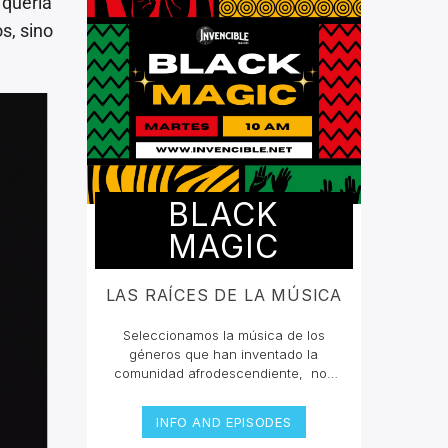
 quería
s, sino
BLACK
MAGIC
LAS RAÍCES DE LA MÚSICA
Seleccionamos la música de los
géneros que han inventado la
comunidad afrodescendiente, nos
han querido borrar de la mente que
grandes compositores en la historia
INFO AND EPISODES
fueron negros, y bajo sus