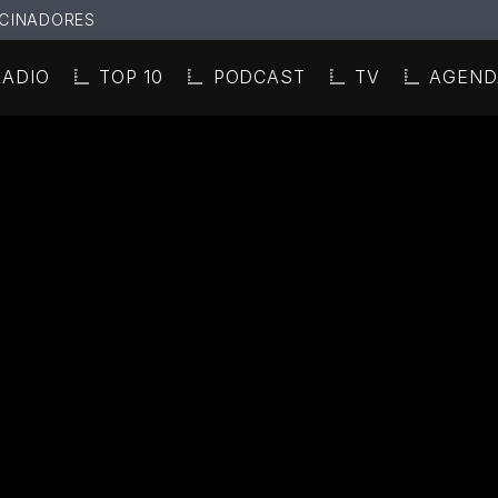
CINADORES
RADIO
TOP 10
PODCAST
TV
AGEND
N ACTUAL
ULO
TA