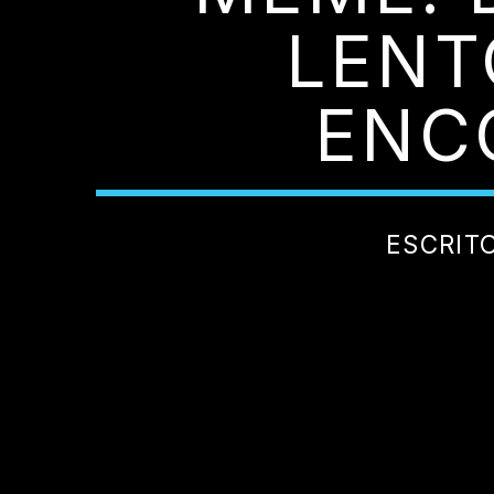
LENT
ENC
ESCRIT