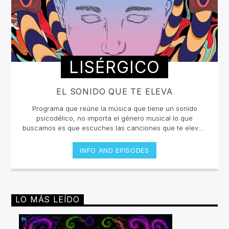
LISÉRGICO
EL SONIDO QUE TE ELEVA
Programa que reúne la música que tiene un sonido
psicodélico, no importa el género musical lo que
buscamos es que escuches las canciones que te eleven
y te hagan sentir en un viaje sensorial. La selección está
curada por Takeshi López e invitados que nos
INFO AND EPISODES
compartirán un collage inigualable en la radio
online.Lunes y jueves 12 a 2pm por invencible.net
LO MÁS LEÍDO