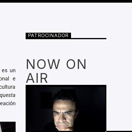
PATROCINADOR
NOW ON
es un
AIR
onal e
cultura
questa
neación