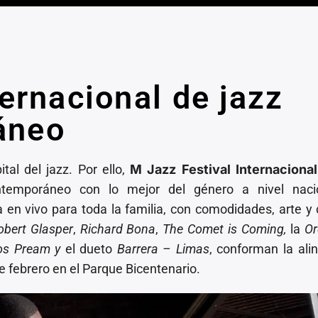
ternacional de jazz
áneo
al del jazz. Por ello,
M Jazz Festival
Internacional
ntemporáneo con lo mejor del género a nivel naci
 en vivo para toda la familia, con comodidades, arte y 
obert Glasper
,
Richard Bona
,
The Comet is Coming,
la
Or
Los Pream y
el dueto
Barrera – Limas
, conforman la ali
e febrero en el Parque Bicentenario.