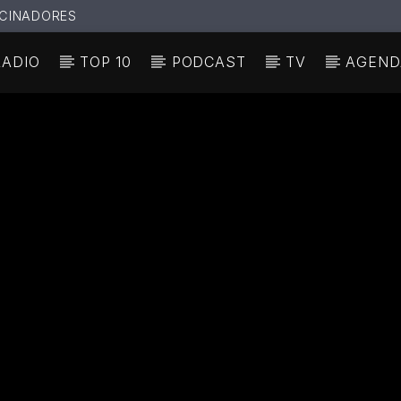
CINADORES
RADIO
TOP 10
PODCAST
TV
AGEND
N ACTUAL
ULO
TA