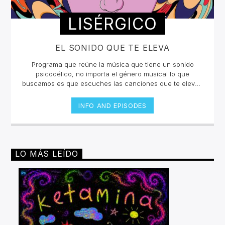
LISÉRGICO
EL SONIDO QUE TE ELEVA
Programa que reúne la música que tiene un sonido
psicodélico, no importa el género musical lo que
buscamos es que escuches las canciones que te eleven
y te hagan sentir en un viaje sensorial. La selección está
curada por Takeshi López e invitados que nos
INFO AND EPISODES
compartirán un collage inigualable en la radio
online.Lunes y jueves 12 a 2pm por invencible.net
LO MÁS LEÍDO