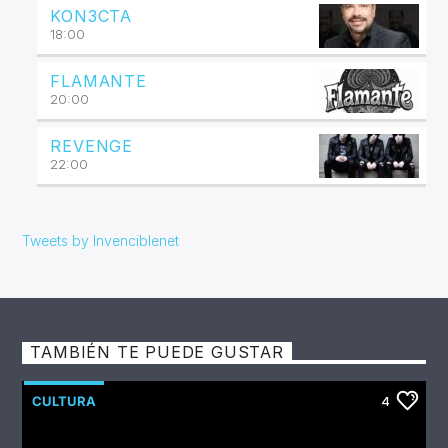
KON3CTA
18:00
FLAMANTE
20:00
REVENGE
22:00
Tweets by Invenciblenet
TAMBIÉN TE PUEDE GUSTAR
CULTURA
4