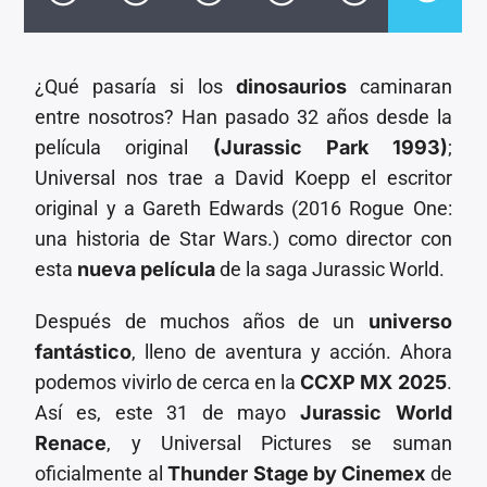
CANCIÓN ACTUAL
TÍTULO
ARTISTA
¿Qué pasaría si los
dinosaurios
caminaran
entre nosotros? Han pasado 32 años desde la
película original
(Jurassic Park 1993)
;
Universal nos trae a David Koepp el escritor
original y a Gareth Edwards (2016 Rogue One:
Invencible Radio
una historia de Star Wars.) como director con
esta
nueva película
de la saga Jurassic World.
Después de muchos años de un
universo
fantástico
, lleno de aventura y acción. Ahora
podemos vivirlo de cerca en la
CCXP MX 2025
.
Así es, este 31 de mayo
Jurassic World
Renace
, y Universal Pictures se suman
oficialmente al
Thunder Stage by Cinemex
de