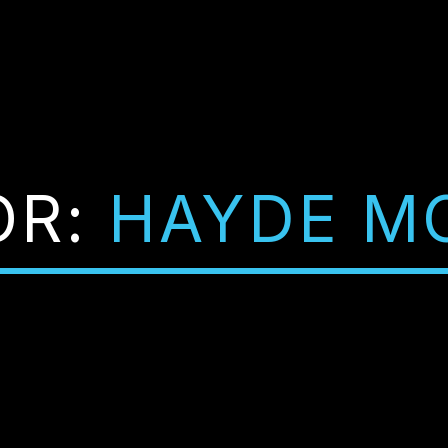
OR:
HAYDE M