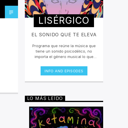
LISÉRGICO
EL SONIDO QUE TE ELEVA
Programa que reúne la música que
tiene un sonido psicodélico, no
importa el género musical lo que
buscamos es que escuches las
canciones que te eleven y te hagan
INFO AND EPISODES
sentir en un viaje sensorial. La
selección está curada por Takeshi
López e invitados que nos
compartirán un collage inigualable
en la radio online.Lunes y jueves 12
LO MÁS LEÍDO
a 2pm por invencible.net