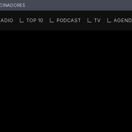
CINADORES
RADIO
TOP 10
PODCAST
TV
AGEND
N ACTUAL
ULO
TA