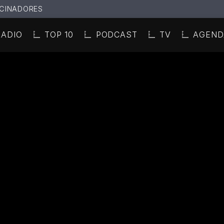
CINADORES
RADIO
TOP 10
PODCAST
TV
AGEND
N ACTUAL
ULO
TA