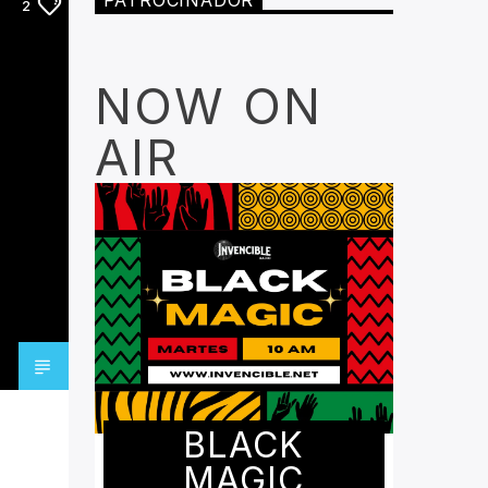
PATROCINADOR
2
NOW ON
AIR
BLACK
MAGIC