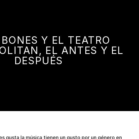
 BONES Y EL TEATRO
LITAN, EL ANTES Y EL
DESPUÉS
es gusta la música tienen un gusto por un género en