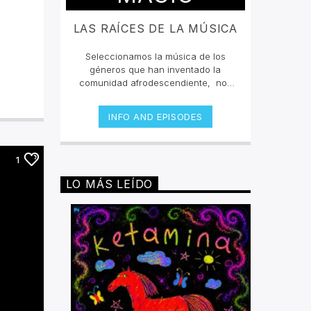
LAS RAÍCES DE LA MÚSICA
Seleccionamos la música de los
géneros que han inventado la
comunidad afrodescendiente, nos
han querido borrar de la mente que
grandes compositores en la historia
INFO AND EPISODES
fueron negros, y bajo sus
condiciones de esclavitud fueron
desarrollando distintos géneros que
1
expresaban conforme a su época,
los malestares que atacaban a toda
LO MÁS LEÍDO
persona de piel oscura. Desde el
blues hasta el rap han sido
poderosas armas para lucha contra
la segregación y el racismo. Con
este espacio queremos reivindicar
todas las composiciones que esta
comunidad ha dejado para la
posteridad.