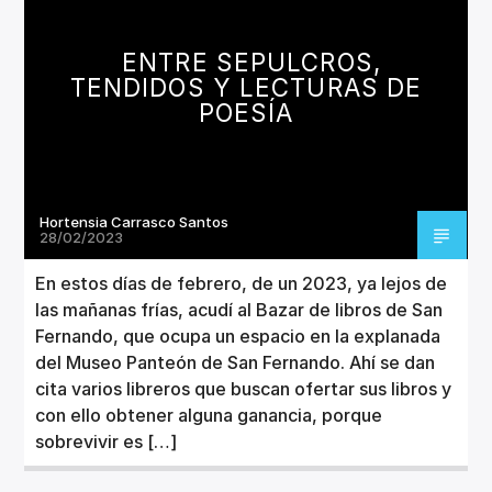
CANCIÓN ACTUAL
TÍTULO
ENTRE SEPULCROS,
ARTISTA
TENDIDOS Y LECTURAS DE
POESÍA
Hortensia Carrasco Santos
Invencible Radio
28/02/2023
En estos días de febrero, de un 2023, ya lejos de
las mañanas frías, acudí al Bazar de libros de San
Fernando, que ocupa un espacio en la explanada
del Museo Panteón de San Fernando. Ahí se dan
cita varios libreros que buscan ofertar sus libros y
con ello obtener alguna ganancia, porque
sobrevivir es […]