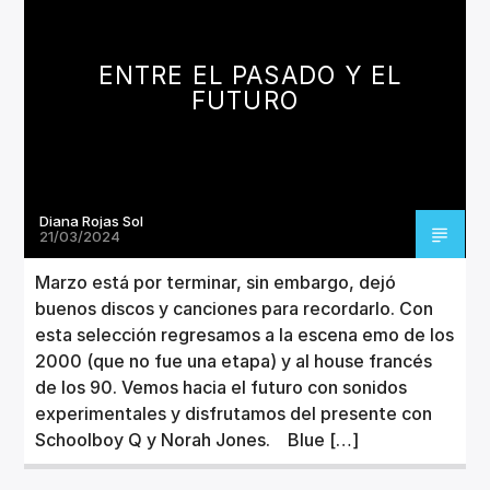
CANCIÓN ACTUAL
TÍTULO
ARTISTA
ENTRE EL PASADO Y EL
FUTURO
Diana Rojas Sol
Invencible Radio
21/03/2024
Marzo está por terminar, sin embargo, dejó
buenos discos y canciones para recordarlo. Con
esta selección regresamos a la escena emo de los
2000 (que no fue una etapa) y al house francés
de los 90. Vemos hacia el futuro con sonidos
experimentales y disfrutamos del presente con
Schoolboy Q y Norah Jones. Blue […]