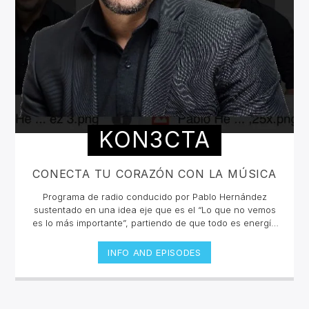
KON3CTA
CONECTA TU CORAZÓN CON LA MÚSICA
Programa de radio conducido por Pablo Hernández
sustentado en una idea eje que es el “Lo que no vemos
es lo más importante”, partiendo de que todo es energía
y todos somos lo mismo, pero un mundo que todos los
días nos empuja y motiva a solo ver lo material, dejando
INFO AND EPISODES
a un lado lo que sentimos y lo que realmente somos,
donde es importante conectarnos de nuevo con nuestro
verdadero origen que nos permitirá recordar quienes
somo en realidad y para qué estamos en este plano y