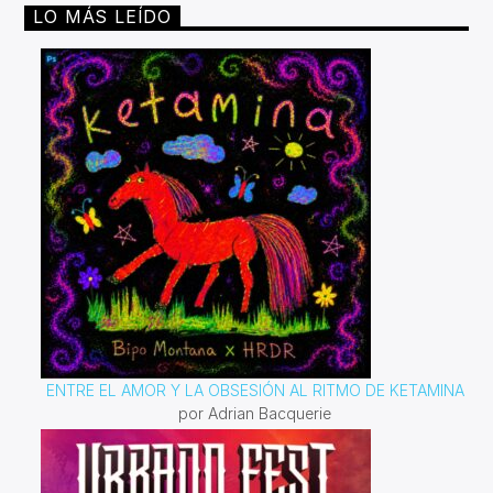
que mejor acompañándolo de melodías que nos inviten a
LO MÁS LEÍDO
reflexionar sobre este tema que no solo es importante
sino vital.
ENTRE EL AMOR Y LA OBSESIÓN AL RITMO DE KETAMINA
por Adrian Bacquerie