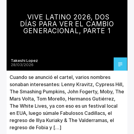
CANCIÓN ACTUAL
TÍTULO
VIVE LATINO 2026, DOS
ARTISTA
DÍAS PARA VER EL CAMBIO
GENERACIONAL, PARTE 1
Takeshi Lopez
Invencible Radio
28/03/2026
Cuando se anunció el cartel, varios nombres
sonaban interesantes: Lenny Kravitz, Cypress Hill,
The Smashing Pumpkins, John Fogerty, Moby, The
Mars Volta, Tom Morello, Hermanos Gutiérrez,
The White Lives, ya con eso es un festival local
en EUA, luego súmale Fabulosos Cadillacs, el
regreso de Illya Kuriaky & The Valderramas, el
regreso de Fobia y […]