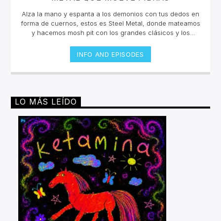
Alza la mano y espanta a los demonios con tus dedos en
forma de cuernos, estos es Steel Metal, donde mateamos
y hacemos mosh pit con los grandes clásicos y los
estrenos del Rock Metal, Trash metal, Heavy metal,
Symphonic Metal, Doom, Stoner, Nu Metal, Glam metal,
INFO AND EPISODES
Speed Metal, Black Metal, Metal Progresivo ¡y más
ruido!Miércoles 6pm a 8 pm | Domingo 10 am a 12 pm por
invencible.net
LO MÁS LEÍDO