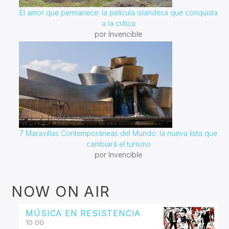
El amor que permanece: la película islandesa que conquista
a la crítica
por Invencible
7 Maravillas Contemporáneas del Mundo: la nueva lista que
cambiará el turismo
por Invencible
NOW ON AIR
MÚSICA EN RESISTENCIA
10:00