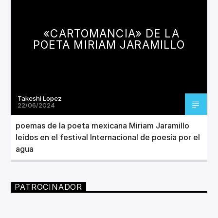
CANCIÓN ACTUAL
TÍTULO
ARTISTA
«CARTOMANCIA» DE LA
POETA MIRIAM JARAMILLO
Takeshi Lopez
Invencible Radio
22/06/2024
poemas de la poeta mexicana Miriam Jaramillo
leídos en el festival Internacional de poesía por el
agua
PATROCINADOR