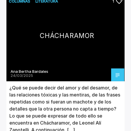
CANCIÓN ACTUAL
COLUMNAS
LITERATURA
1
TÍTULO
ARTISTA
CHÁCHARAMOR
Invencible Radio
Ana Bertha Bardales
24/03/2025
¿Qué se puede decir del amor y del desamor, de
las relaciones tóxicas y las mentiras, de las frases
repetidas como si fueran un machote y de los
detalles que la otra persona no capta a tiempo?
Lo que se puede expresar de todo ello se
encuentra en Chácharamor, de Leonel Alí
Zanotelli. A continuación, […]