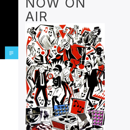
NOW ON
AIR