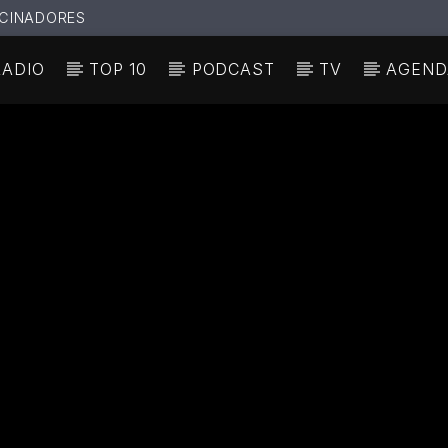
CINADORES
RADIO
TOP 10
PODCAST
TV
AGEND
N ACTUAL
ULO
TA