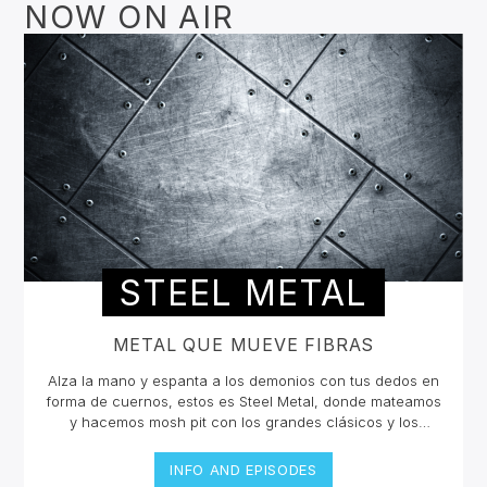
NOW ON AIR
STEEL METAL
METAL QUE MUEVE FIBRAS
Alza la mano y espanta a los demonios con tus dedos en
forma de cuernos, estos es Steel Metal, donde mateamos
y hacemos mosh pit con los grandes clásicos y los
estrenos del Rock Metal, Trash metal, Heavy metal,
Symphonic Metal, Doom, Stoner, Nu Metal, Glam metal,
INFO AND EPISODES
Speed Metal, Black Metal, Metal Progresivo ¡y más