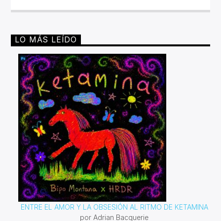
ruido!Miércoles 6pm a 8 pm | Domingo 10 am a 12 pm por
invencible.net
LO MÁS LEÍDO
ENTRE EL AMOR Y LA OBSESIÓN AL RITMO DE KETAMINA
por Adrian Bacquerie