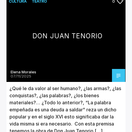
CANCIÓN ACTUAL
CULTURA
TEATRO
0
TÍTULO
ARTISTA
DON JUAN TENORIO
Invencible Radio
Elena Morales
07/11/2025
¿Qué le da valor al ser humano?, ¿las armas?, ¿las
conquistas?, ¿las palabras?, ¿los bienes
materiales?… ¿Todo lo anterior?, “La palabra
empeñada es una deuda a saldar” reza un dicho
popular y en el siglo XVI esto significaba dar la
vida misma si era necesario. Con esta premisa
tenemos la obra de Don Juan Tenorio […]