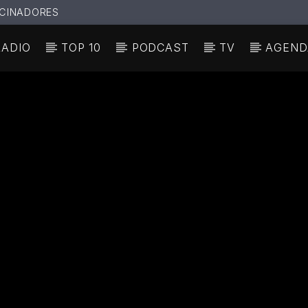
CINADORES
RADIO
TOP 10
PODCAST
TV
AGEND
N ACTUAL
ULO
TA