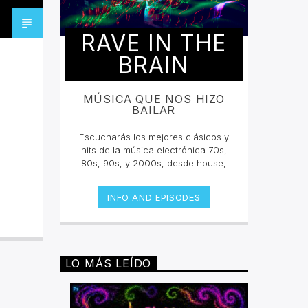
RAVE IN THE
BRAIN
MÚSICA QUE NOS HIZO
BAILAR
Escucharás los mejores clásicos y
hits de la música electrónica 70s,
80s, 90s, y 2000s, desde house,
techno, dance, psycho, trance y
más. Un encuentro musical con los
INFO AND EPISODES
grandes djs de la historia con sus
tracks y sets inolvidables. La
electrónica tiene una historia sonora
escuchala en vivo.Lunes 2pm a 4
pm | Viernes 10am a 12pm por
LO MÁS LEÍDO
invencible.net