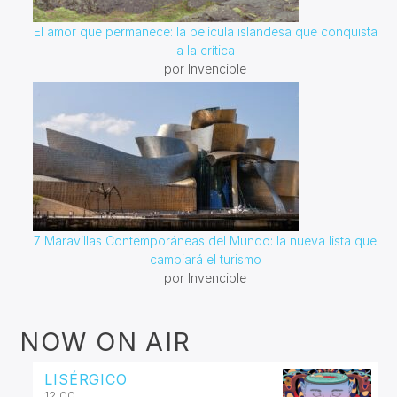
El amor que permanece: la película islandesa que conquista
a la crítica
por Invencible
7 Maravillas Contemporáneas del Mundo: la nueva lista que
cambiará el turismo
por Invencible
NOW ON AIR
LISÉRGICO
12:00