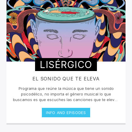
LISÉRGICO
EL SONIDO QUE TE ELEVA
Programa que reúne la música que tiene un sonido
psicodélico, no importa el género musical lo que
buscamos es que escuches las canciones que te eleven
y te hagan sentir en un viaje sensorial. La selección está
curada por Takeshi López e invitados que nos
INFO AND EPISODES
compartirán un collage inigualable en la radio
online.Lunes y jueves 12 a 2pm por invencible.net