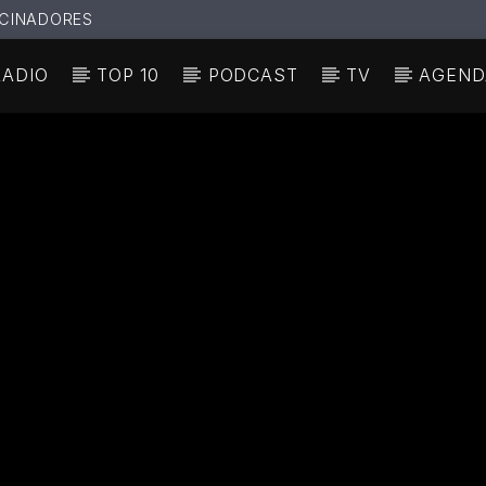
CINADORES
RADIO
TOP 10
PODCAST
TV
AGEND
N ACTUAL
ULO
TA