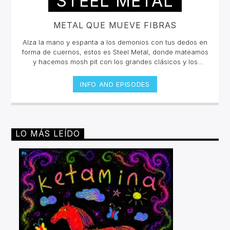
STEEL METAL
METAL QUE MUEVE FIBRAS
Alza la mano y espanta a los demonios con tus dedos en
forma de cuernos, estos es Steel Metal, donde mateamos
y hacemos mosh pit con los grandes clásicos y los
estrenos del Rock Metal, Trash metal, Heavy metal,
Symphonic Metal, Doom, Stoner, Nu Metal, Glam metal,
INFO AND EPISODES
Speed Metal, Black Metal, Metal Progresivo ¡y más
ruido!Miércoles 6pm a 8 pm | Domingo 10 am a 12 pm por
invencible.net
LO MÁS LEÍDO