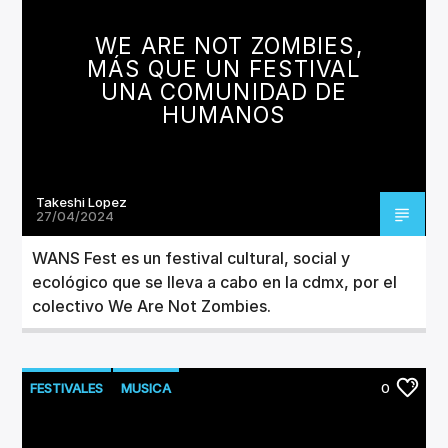
CANCIÓN ACTUAL
TÍTULO
WE ARE NOT ZOMBIES,
ARTISTA
MÁS QUE UN FESTIVAL
UNA COMUNIDAD DE
HUMANOS
Takeshi Lopez
Invencible Radio
27/04/2024
WANS Fest es un festival cultural, social y
ecológico que se lleva a cabo en la cdmx, por el
colectivo We Are Not Zombies.
FESTIVALES
MUSICA
0