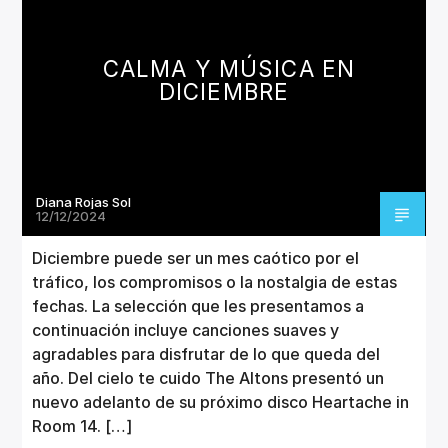
CANCIÓN ACTUAL
TÍTULO
ARTISTA
CALMA Y MÚSICA EN
DICIEMBRE
Diana Rojas Sol
Invencible Radio
12/12/2024
Diciembre puede ser un mes caótico por el
tráfico, los compromisos o la nostalgia de estas
fechas. La selección que les presentamos a
continuación incluye canciones suaves y
agradables para disfrutar de lo que queda del
año. Del cielo te cuido The Altons presentó un
nuevo adelanto de su próximo disco Heartache in
Room 14. […]