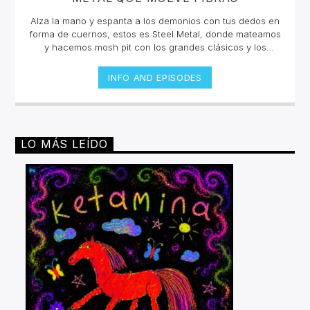
Alza la mano y espanta a los demonios con tus dedos en
forma de cuernos, estos es Steel Metal, donde mateamos
y hacemos mosh pit con los grandes clásicos y los
estrenos del Rock Metal, Trash metal, Heavy metal,
Symphonic Metal, Doom, Stoner, Nu Metal, Glam metal,
INFO AND EPISODES
Speed Metal, Black Metal, Metal Progresivo ¡y más
ruido!Miércoles 6pm a 8 pm | Domingo 10 am a 12 pm por
invencible.net
LO MÁS LEÍDO