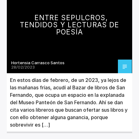
CANCIÓN ACTUAL
TÍTULO
ENTRE SEPULCROS,
ARTISTA
TENDIDOS Y LECTURAS DE
POESÍA
Hortensia Carrasco Santos
Invencible Radio
28/02/2023
En estos días de febrero, de un 2023, ya lejos de
las mañanas frías, acudí al Bazar de libros de San
Fernando, que ocupa un espacio en la explanada
del Museo Panteón de San Fernando. Ahí se dan
cita varios libreros que buscan ofertar sus libros y
con ello obtener alguna ganancia, porque
sobrevivir es […]