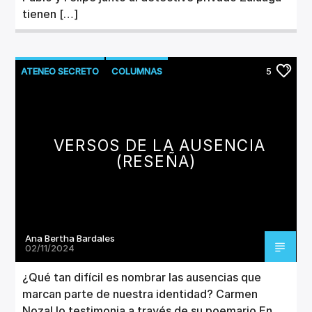
tienen […]
ATENEO SECRETO
COLUMNAS
5
LITERATURA
VERSOS DE LA AUSENCIA
(RESEÑA)
Ana Bertha Bardales
02/11/2024
¿Qué tan difícil es nombrar las ausencias que
marcan parte de nuestra identidad? Carmen
Nozal lo testimonia a través de su poemario En