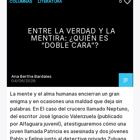
CANCIÓN ACTUAL
COLUMNAS
LITERATURA
0
TÍTULO
ARTISTA
ENTRE LA VERDAD Y LA
MENTIRA: ¿QUIÉN ES
“DOBLE CARA”?
Invencible Radio
Ana Bertha Bardales
04/06/2026
La mente y el alma humanas encierran un gran
enigma y en ocasiones una maldad que deja sin
palabras. En El caso del crucero llamado Neptuno,
del escritor José Ignacio Valenzuela (publicado
por Alfaguara juvenil), atestiguaremos cómo una
joven llamada Patricia es asesinada y dos jóvenes
Pablo y Felipe junto al detective privado Zuluaga