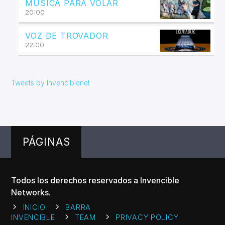
MÚSICA PARA VOLAR
20:00
VOZ DE TROVADOR
22:00
Tweets by Invenciblenet
PÁGINAS
Todos los derechos reservados a Invencible
Networks.
INICIO
BARRA
INVENCIBLE
TEAM
PRIVACY POLICY