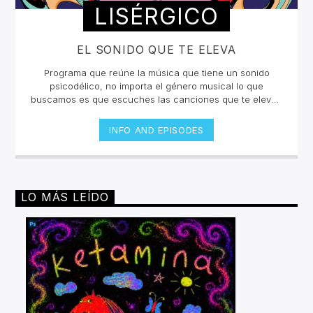
LISÉRGICO
EL SONIDO QUE TE ELEVA
Programa que reúne la música que tiene un sonido
psicodélico, no importa el género musical lo que
buscamos es que escuches las canciones que te eleven
y te hagan sentir en un viaje sensorial. La selección está
curada por Takeshi López e invitados que nos
INFO AND EPISODES
compartirán un collage inigualable en la radio
online.Lunes y jueves 12 a 2pm por invencible.net
LO MÁS LEÍDO