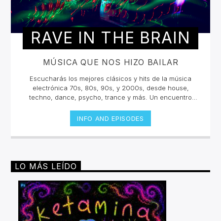
RAVE IN THE BRAIN
MÚSICA QUE NOS HIZO BAILAR
Escucharás los mejores clásicos y hits de la música
electrónica 70s, 80s, 90s, y 2000s, desde house,
techno, dance, psycho, trance y más. Un encuentro
musical con los grandes djs de la historia con sus tracks
y sets inolvidables. La electrónica tiene una historia
INFO AND EPISODES
sonora escuchala en vivo.Lunes 2pm a 4 pm | Viernes
10am a 12pm por invencible.net
LO MÁS LEÍDO