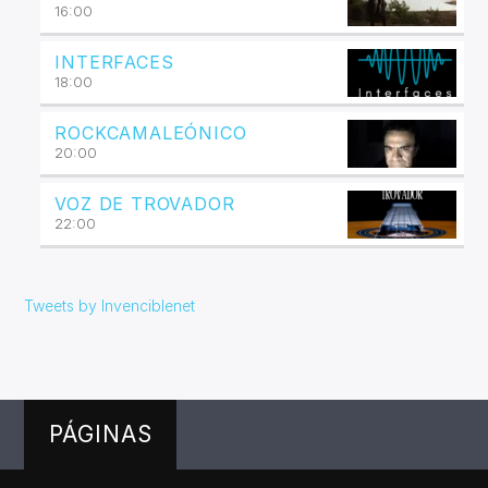
16:00
INTERFACES
18:00
ROCKCAMALEÓNICO
20:00
VOZ DE TROVADOR
22:00
Tweets by Invenciblenet
PÁGINAS