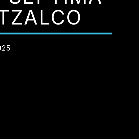
OTZALCO
025