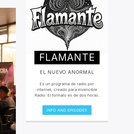
FLAMANTE
EL NUEVO ANORMAL
Es un programa de radio por
internet, creado para Invencible
Radio. El formato es de dos horas,
dividido en dos secciones fijas y un
segmento especial que puede ser
INFO AND EPISODES
esporádico.Con una inclinación
hacia la escena neopsicodélica
mundial, Flamante presenta nuevas
exploraciones musicales (poco