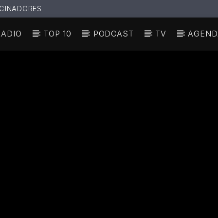
CINADORES
RADIO
TOP 10
PODCAST
TV
AGEND
N ACTUAL
ULO
TA