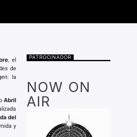
PATROCINADOR
bre
, el
edes de
en: la
NOW ON
AIR
jo
Abril
alizada
da del
omida y